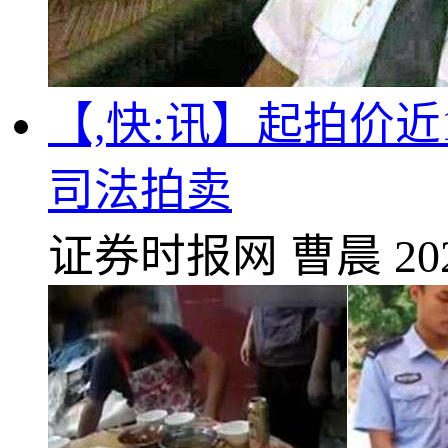
【,快:讯】起拍价近
司法拍卖
证券时报网
曹晨
20