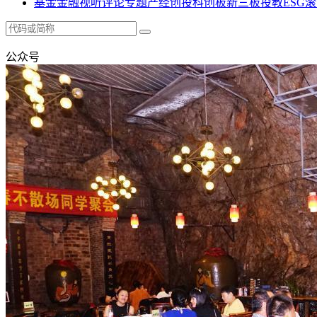
基金
金融
视听
评论
专题
产经
创投
科创板
新三板
投教
ESG
滚
公众号