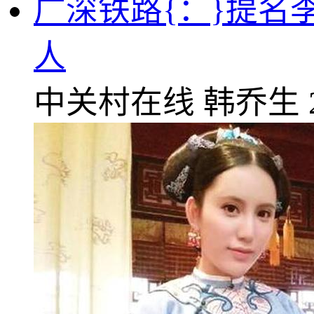
广深铁路{：}提名
人
中关村在线
韩乔生