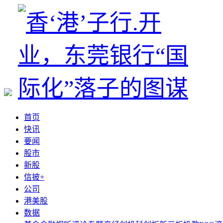
首页
快讯
要闻
股市
新股
信披+
公司
港美股
数据