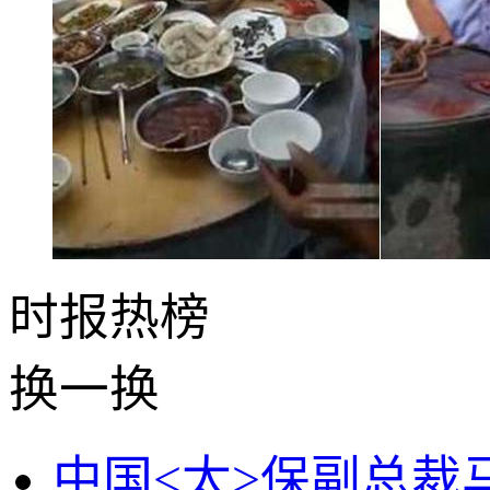
时报
热榜
换一换
中国<太>保副总